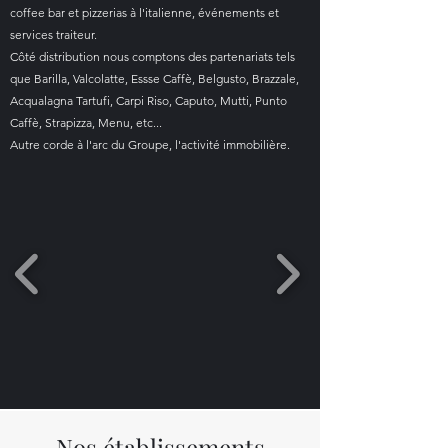
coffee bar et pizzerias à l'italienne, événements et
services traiteur.
Côté distribution nous comptons des partenariats tels
que Barilla, Valcolatte, Essse Caffè, Belgusto, Brazzale,
Acqualagna Tartufi, Carpi Riso, Caputo, Mutti, Punto
Caffè, Strapizza, Menu, etc...
Autre corde à l'arc du Groupe, l'activité immobilière.
Nos établissements