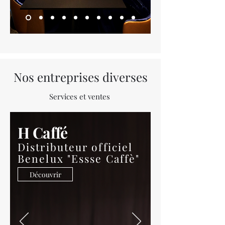
Nos entreprises diverses
Services et ventes
H Caffé
Distributeur officiel
Benelux
"
Essse Caffè"
Découvrir